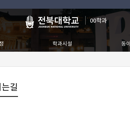
00학과
정
학과시설
동
시는길