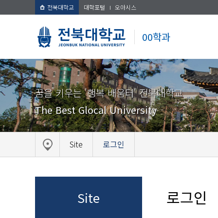
전북대학교
대학포털
오아시스
00학과
꿈을 키우는 '행복 배움터' 전북대학교
The Best Glocal University
Site
로그인
로그인
Site